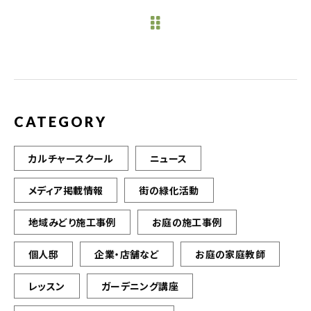
e
te
l
b
r
o
o
k
CATEGORY
カルチャースクール
ニュース
メディア掲載情報
街の緑化活動
地域みどり施工事例
お庭の施工事例
個人邸
企業・店舗など
お庭の家庭教師
レッスン
ガーデニング講座