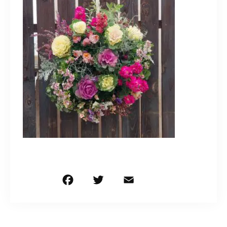
造園/施工専用HP
070-5587-2973
営業時間
10：00～16：00
お問い合わせはこちら
F
T
E
共
a
w
m
有
c
it
ai