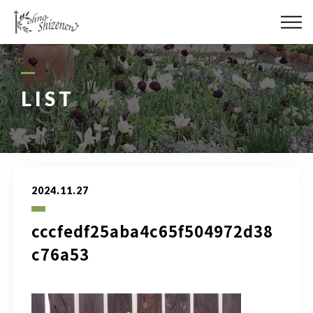
メディア
街の緑化
LIST
造園施工
レッスン
2024.11.27
講座予約カレンダー
cccfedf25aba4c65f504972d38
ネットショップ
c76a53
YouTube