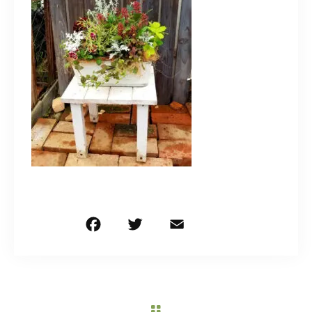
造園/施工専用HP
070-5587-2973
営業時間
10：00～16：00
お問い合わせはこちら
F
T
E
共
a
w
m
有
c
it
ai
e
te
l