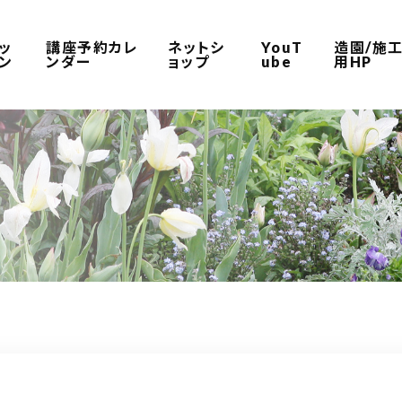
ッ
講座予約カレ
ネットシ
YouT
造園/施
ン
ンダー
ョップ
ube
用HP