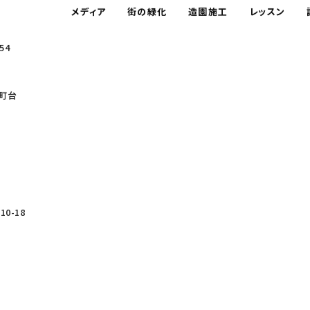
メディア
街の緑化
造園施工
レッスン
54
町台
0-18