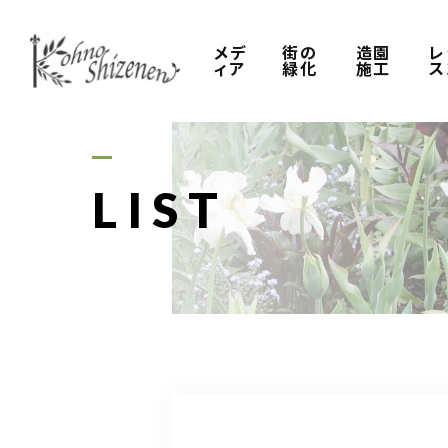
メデ
街の
造園
レ
ィア
緑化
施工
ス
LIST