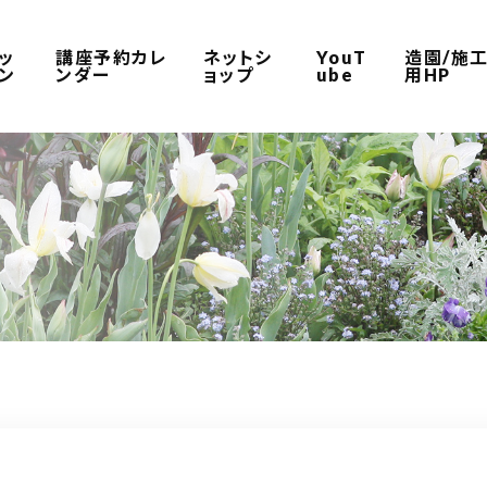
ッ
講座予約カレ
ネットシ
YouT
造園/施
ン
ンダー
ョップ
ube
用HP