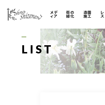
メデ
街の
造園
レ
ィア
緑化
施工
ス
LIST