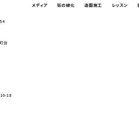
メディア
街の緑化
造園施工
レッスン
54
町台
0-18