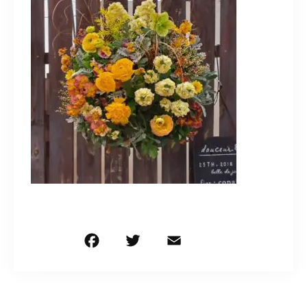
造園/施工専用HP
070-5587-2973
営業時間
10：00～16：00
お問い合わせはこちら
F
T
E
共
a
w
m
有
c
it
ai