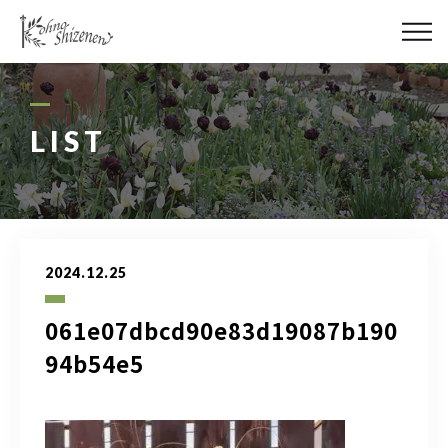
メディア
街の緑化
LIST
造園施工
レッスン
2024.12.25
講座予約カレンダー
061e07dbcd90e83d19087b190
ネットショップ
94b54e5
YouTube