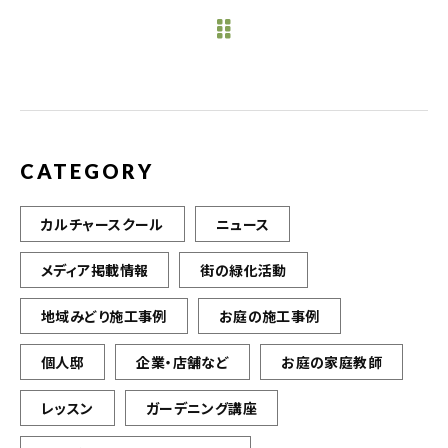
e
te
l
b
r
o
o
k
CATEGORY
カルチャースクール
ニュース
メディア掲載情報
街の緑化活動
地域みどり施工事例
お庭の施工事例
個人邸
企業・店舗など
お庭の家庭教師
レッスン
ガーデニング講座