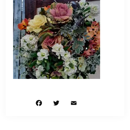
造園/施工専用HP
070-5587-2973
営業時間
10：00～16：00
お問い合わせはこちら
F
T
E
共
a
w
m
有
c
it
ai