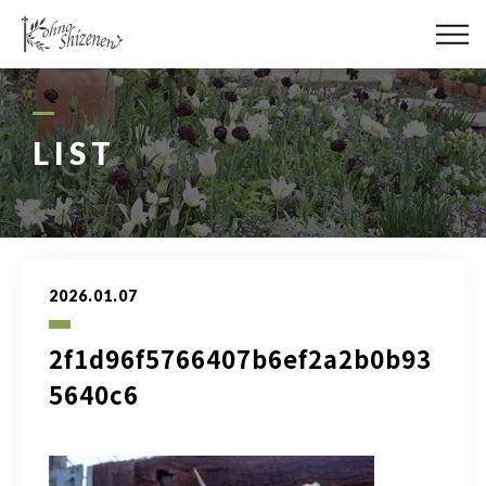
メディア
街の緑化
LIST
造園施工
レッスン
2026.01.07
講座予約カレンダー
2f1d96f5766407b6ef2a2b0b93
ネットショップ
5640c6
YouTube