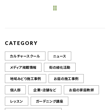
e
te
l
b
r
o
o
k
CATEGORY
カルチャースクール
ニュース
メディア掲載情報
街の緑化活動
地域みどり施工事例
お庭の施工事例
個人邸
企業・店舗など
お庭の家庭教師
レッスン
ガーデニング講座