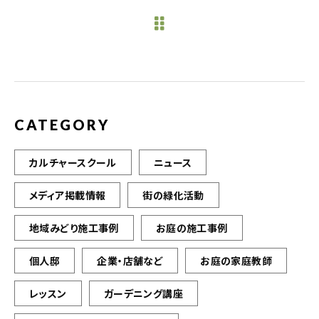
e
te
l
b
r
o
o
k
CATEGORY
カルチャースクール
ニュース
メディア掲載情報
街の緑化活動
地域みどり施工事例
お庭の施工事例
個人邸
企業・店舗など
お庭の家庭教師
レッスン
ガーデニング講座