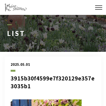
メディア
街の緑化
LIST
造園施工
レッスン
2025.05.01
講座予約カレンダー
3915b30f4599e7f320129e357e
ネットショップ
3035b1
YouTube