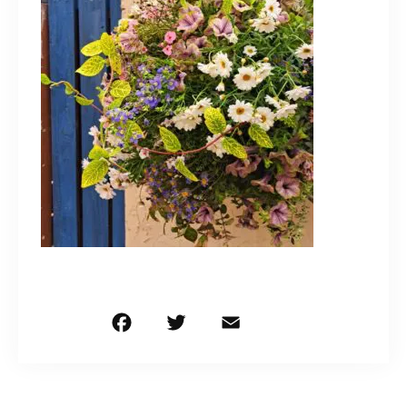
造園/施工専用HP
070-5587-2973
営業時間
10：00～16：00
お問い合わせはこちら
F
T
E
共
a
w
m
有
c
it
ai