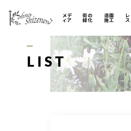
メデ
街の
造園
レ
ィア
緑化
施工
ス
LIST