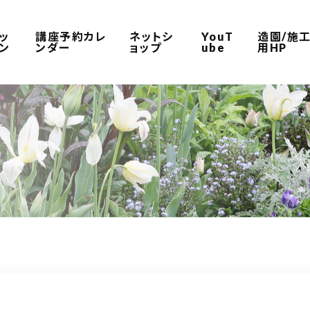
ッ
講座予約カレ
ネットシ
YouT
造園/施
ン
ンダー
ョップ
ube
用HP