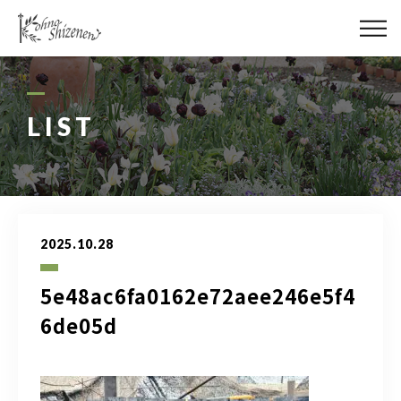
メディア
街の緑化
LIST
造園施工
レッスン
2025.10.28
講座予約カレンダー
5e48ac6fa0162e72aee246e5f4
ネットショップ
6de05d
YouTube