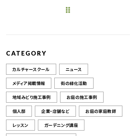
e
te
l
b
r
o
o
k
CATEGORY
カルチャースクール
ニュース
メディア掲載情報
街の緑化活動
地域みどり施工事例
お庭の施工事例
個人邸
企業・店舗など
お庭の家庭教師
レッスン
ガーデニング講座