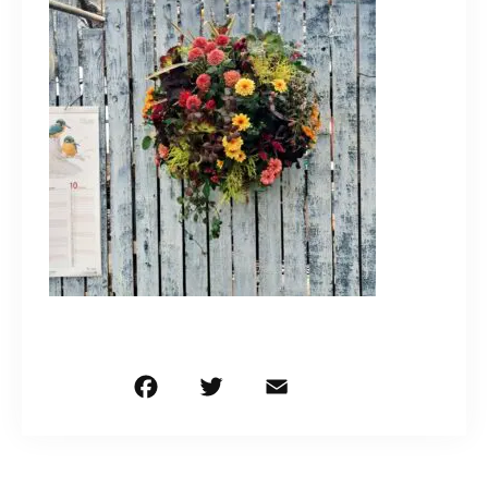
造園/施工専用HP
070-5587-2973
営業時間
10：00～16：00
お問い合わせはこちら
F
T
E
共
a
w
m
有
c
it
ai