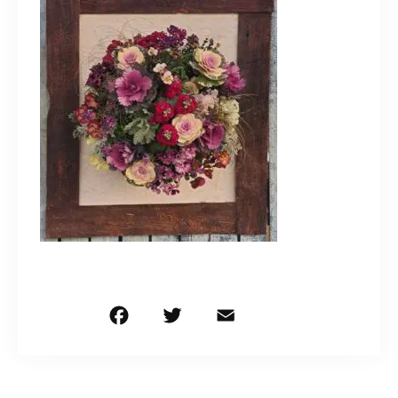
造園/施工専用HP
070-5587-2973
営業時間
10：00～16：00
お問い合わせはこちら
F
T
E
共
a
w
m
有
c
it
ai