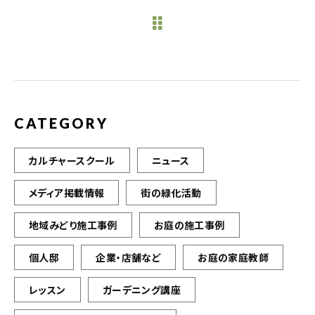
e
te
l
b
r
o
o
k
CATEGORY
カルチャースクール
ニュース
メディア掲載情報
街の緑化活動
地域みどり施工事例
お庭の施工事例
個人邸
企業・店舗など
お庭の家庭教師
レッスン
ガーデニング講座