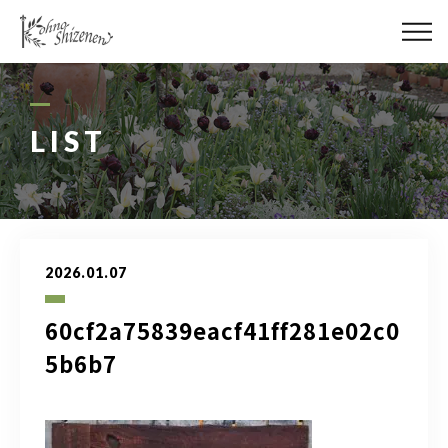
メディア
街の緑化
LIST
造園施工
レッスン
2026.01.07
講座予約カレンダー
60cf2a75839eacf41ff281e02c0
ネットショップ
5b6b7
YouTube