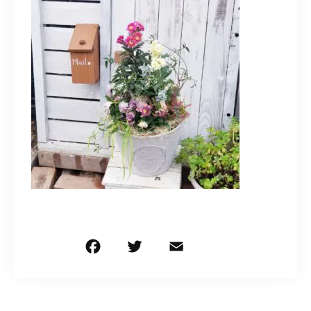
造園/施工専用HP
070-5587-2973
営業時間
10：00～16：00
お問い合わせはこちら
F
T
E
共
a
w
m
有
c
it
ai