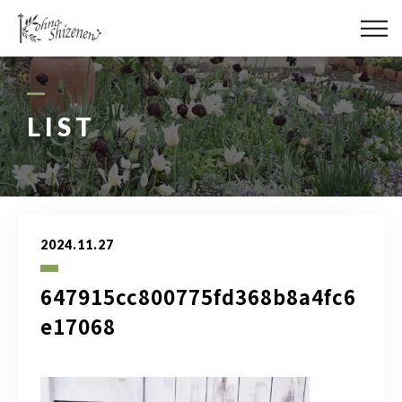
メディア
街の緑化
LIST
造園施工
レッスン
2024.11.27
講座予約カレンダー
647915cc800775fd368b8a4fc6
ネットショップ
e17068
YouTube