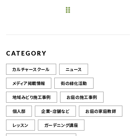
e
te
l
b
r
o
o
k
CATEGORY
カルチャースクール
ニュース
メディア掲載情報
街の緑化活動
地域みどり施工事例
お庭の施工事例
個人邸
企業・店舗など
お庭の家庭教師
レッスン
ガーデニング講座