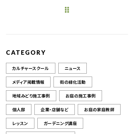
e
te
l
b
r
o
o
k
CATEGORY
カルチャースクール
ニュース
メディア掲載情報
街の緑化活動
地域みどり施工事例
お庭の施工事例
個人邸
企業・店舗など
お庭の家庭教師
レッスン
ガーデニング講座