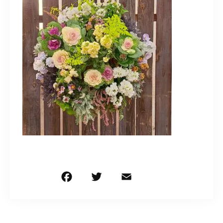
造園/施工専用HP
070-5587-2973
営業時間
10：00～16：00
お問い合わせはこちら
F
T
E
共
a
w
m
有
c
it
ai