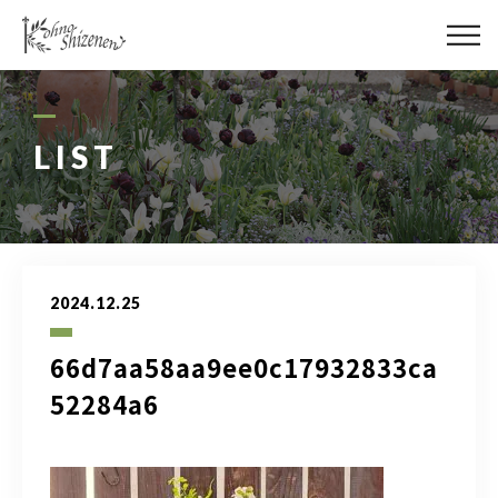
メディア
街の緑化
LIST
造園施工
レッスン
2024.12.25
講座予約カレンダー
66d7aa58aa9ee0c17932833ca
ネットショップ
52284a6
YouTube