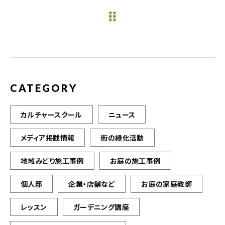
e
te
l
b
r
o
o
k
CATEGORY
カルチャースクール
ニュース
メディア掲載情報
街の緑化活動
地域みどり施工事例
お庭の施工事例
個人邸
企業・店舗など
お庭の家庭教師
レッスン
ガーデニング講座