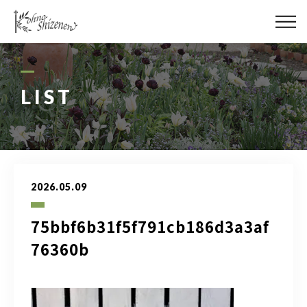
メディア
街の緑化
LIST
造園施工
レッスン
2026.05.09
講座予約カレンダー
75bbf6b31f5f791cb186d3a3af
ネットショップ
76360b
YouTube