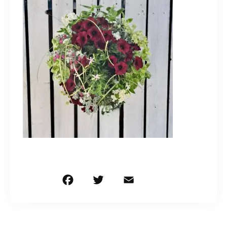
造園/施工専用HP
070-5587-2973
営業時間
10：00～16：00
お問い合わせはこちら
F
T
E
共
a
w
m
有
c
it
ai