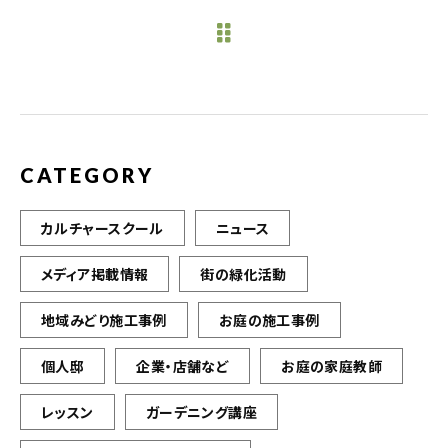
e
te
l
b
r
o
o
k
CATEGORY
カルチャースクール
ニュース
メディア掲載情報
街の緑化活動
地域みどり施工事例
お庭の施工事例
個人邸
企業・店舗など
お庭の家庭教師
レッスン
ガーデニング講座