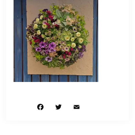
造園/施工専用HP
070-5587-2973
営業時間
10：00～16：00
お問い合わせはこちら
F
T
E
共
a
w
m
有
c
it
ai