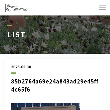
メディア
街の緑化
LIST
造園施工
レッスン
2025.05.30
講座予約カレンダー
85b2764a69e24a843ad29e45ff
ネットショップ
4c65f6
YouTube