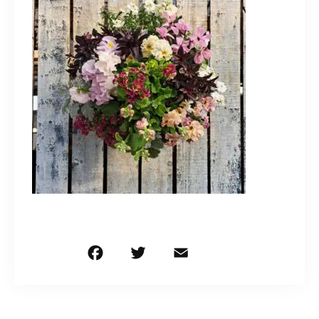
造園/施工専用HP
070-5587-2973
営業時間
10：00～16：00
お問い合わせはこちら
F
T
E
共
a
w
m
有
c
it
ai