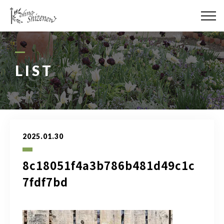
メディア
街の緑化
LIST
造園施工
レッスン
2025.01.30
講座予約カレンダー
8c18051f4a3b786b481d49c1c
ネットショップ
7fdf7bd
YouTube