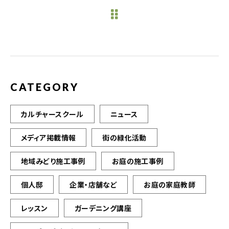
e
te
l
b
r
o
o
k
CATEGORY
カルチャースクール
ニュース
メディア掲載情報
街の緑化活動
地域みどり施工事例
お庭の施工事例
個人邸
企業・店舗など
お庭の家庭教師
レッスン
ガーデニング講座