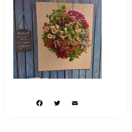
造園/施工専用HP
070-5587-2973
営業時間
10：00～16：00
お問い合わせはこちら
F
T
E
共
a
w
m
有
c
it
ai