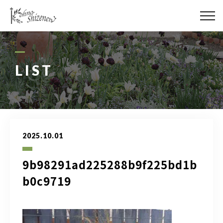
メディア
街の緑化
LIST
造園施工
レッスン
2025.10.01
講座予約カレンダー
9b98291ad225288b9f225bd1b
ネットショップ
b0c9719
YouTube