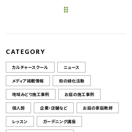
e
te
l
b
r
o
o
k
CATEGORY
カルチャースクール
ニュース
メディア掲載情報
街の緑化活動
地域みどり施工事例
お庭の施工事例
個人邸
企業・店舗など
お庭の家庭教師
レッスン
ガーデニング講座