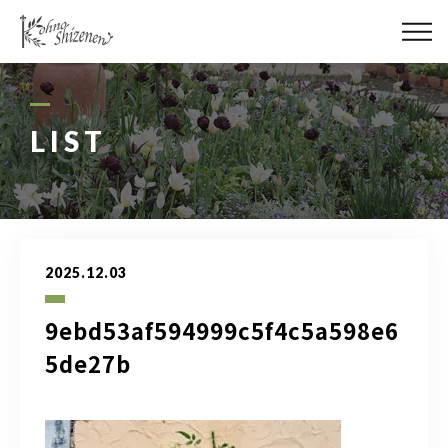
メディア
街の緑化
LIST
造園施工
レッスン
2025.12.03
講座予約カレンダー
9ebd53af594999c5f4c5a598e6
ネットショップ
5de27b
YouTube