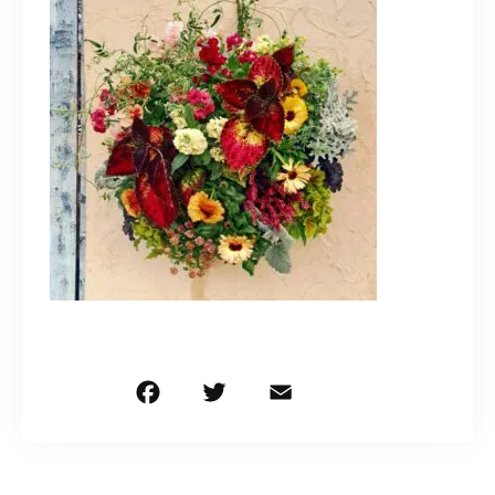
造園/施工専用HP
070-5587-2973
営業時間
10：00～16：00
お問い合わせはこちら
F
T
E
共
a
w
m
有
c
it
ai