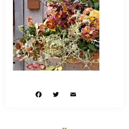
造園/施工専用HP
070-5587-2973
営業時間
10：00～16：00
お問い合わせはこちら
F
T
E
共
a
w
m
有
c
it
ai
e
te
l