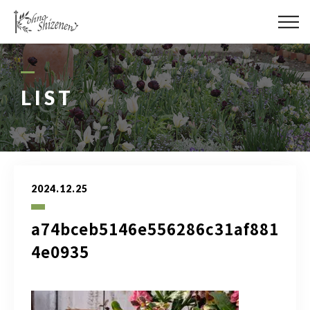
メディア
街の緑化
LIST
造園施工
レッスン
2024.12.25
講座予約カレンダー
a74bceb5146e556286c31af881
ネットショップ
4e0935
YouTube