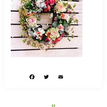
造園/施工専用HP
070-5587-2973
営業時間
10：00～16：00
お問い合わせはこちら
F
T
E
共
a
w
m
有
c
it
ai
e
te
l