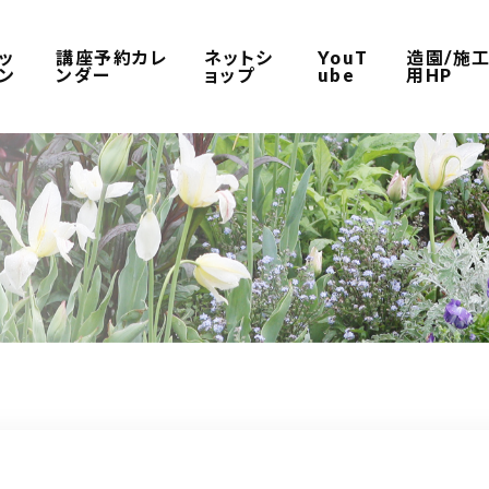
ッ
講座予約カレ
ネットシ
YouT
造園/施
ン
ンダー
ョップ
ube
用HP