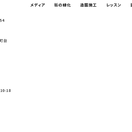
メディア
街の緑化
造園施工
レッスン
54
町台
0-18