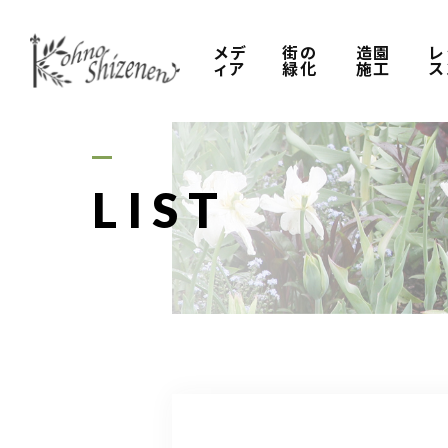
メデ
街の
造園
レ
ィア
緑化
施工
ス
LIST