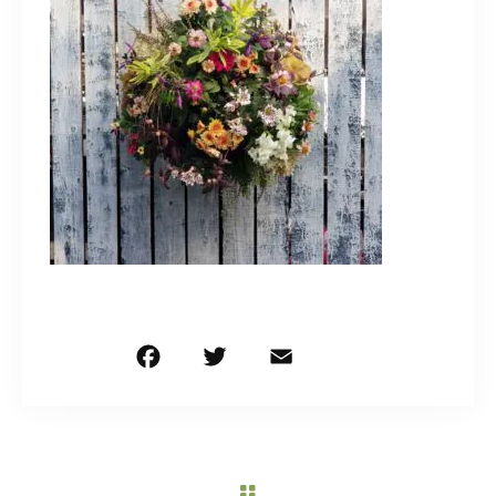
造園/施工専用HP
070-5587-2973
営業時間
10：00～16：00
お問い合わせはこちら
F
T
E
共
a
w
m
有
c
it
ai
e
te
l