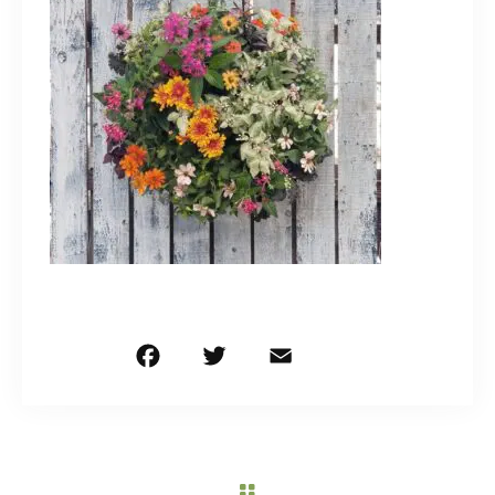
造園/施工専用HP
070-5587-2973
営業時間
10：00～16：00
お問い合わせはこちら
F
T
E
共
a
w
m
有
c
it
ai
e
te
l