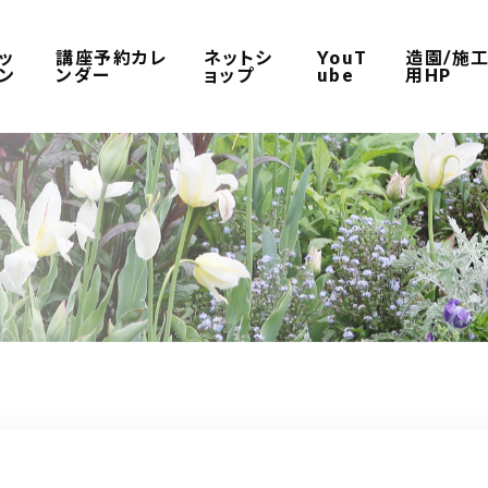
ッ
講座予約カレ
ネットシ
YouT
造園/施
ン
ンダー
ョップ
ube
用HP