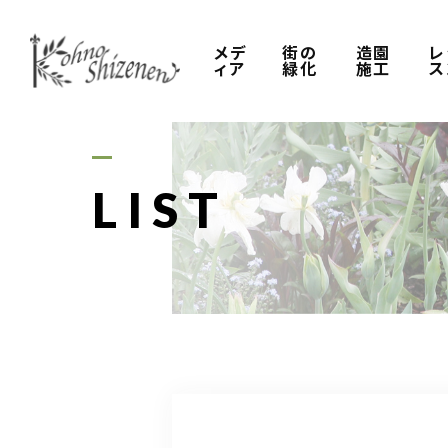
メデ
街の
造園
レ
ィア
緑化
施工
ス
LIST