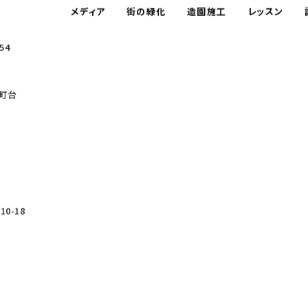
メディア
街の緑化
造園施工
レッスン
54
町台
0-18