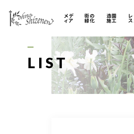
メデ
街の
造園
レ
ィア
緑化
施工
ス
LIST