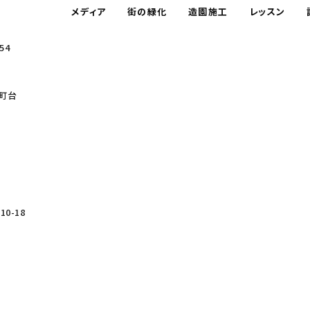
メディア
街の緑化
造園施工
レッスン
54
町台
0-18