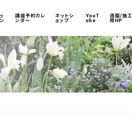
ッ
講座予約カレ
ネットシ
YouT
造園/施
ン
ンダー
ョップ
ube
用HP