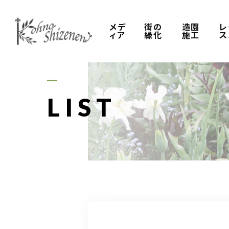
メデ
街の
造園
レ
ィア
緑化
施工
ス
LIST