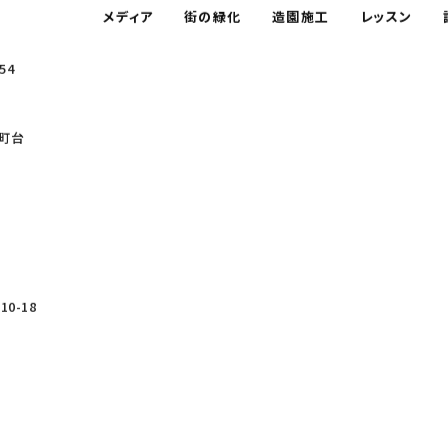
メディア
街の緑化
造園施工
レッスン
54
町台
0-18