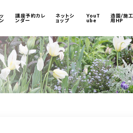
ッ
講座予約カレ
ネットシ
YouT
造園/施
ン
ンダー
ョップ
ube
用HP