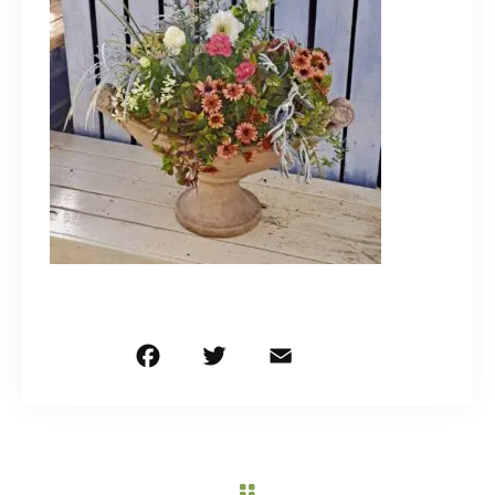
造園/施工専用HP
070-5587-2973
営業時間
10：00～16：00
お問い合わせはこちら
F
T
E
共
a
w
m
有
c
it
ai
e
te
l