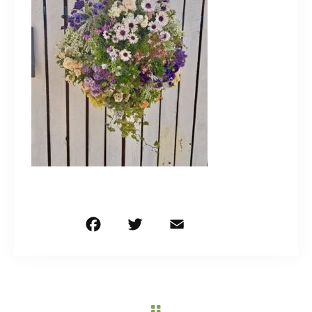
造園/施工専用HP
070-5587-2973
営業時間
10：00～16：00
お問い合わせはこちら
F
T
E
共
a
w
m
有
c
it
ai
e
te
l