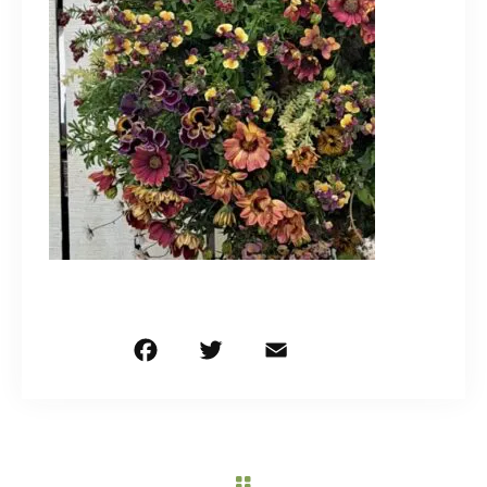
造園/施工専用HP
070-5587-2973
営業時間
10：00～16：00
お問い合わせはこちら
F
T
E
共
a
w
m
有
c
it
ai
e
te
l