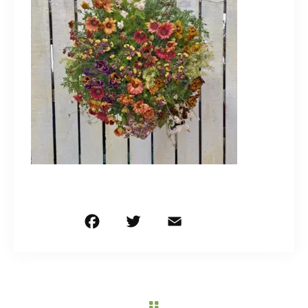
造園/施工専用HP
070-5587-2973
営業時間
10：00～16：00
お問い合わせはこちら
F
T
E
共
a
w
m
有
c
it
ai
e
te
l