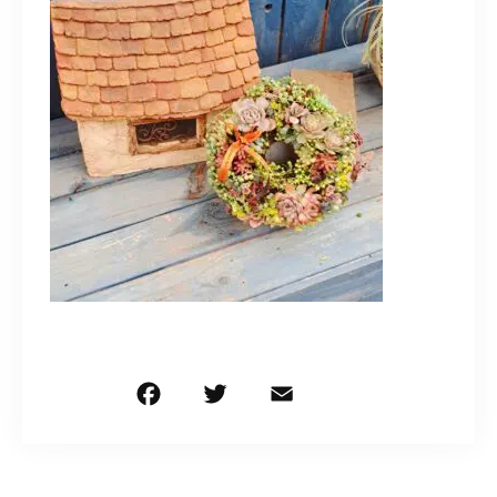
造園/施工専用HP
070-5587-2973
営業時間
10：00～16：00
お問い合わせはこちら
F
T
E
共
a
w
m
有
c
it
ai