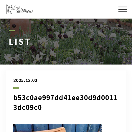
メディア
街の緑化
LIST
造園施工
レッスン
2025.12.03
講座予約カレンダー
b53c0ae997dd41ee30d9d0011
ネットショップ
3dc09c0
YouTube