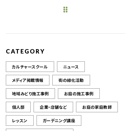
e
te
l
b
r
o
o
k
CATEGORY
カルチャースクール
ニュース
メディア掲載情報
街の緑化活動
地域みどり施工事例
お庭の施工事例
個人邸
企業・店舗など
お庭の家庭教師
レッスン
ガーデニング講座