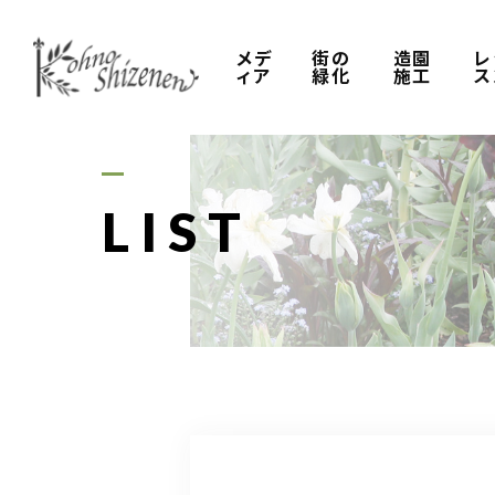
メデ
街の
造園
レ
ィア
緑化
施工
ス
LIST