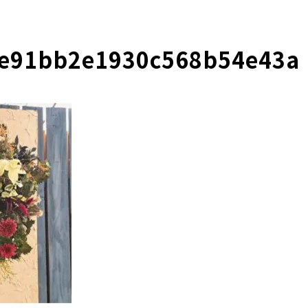
1e91bb2e1930c568b54e43a