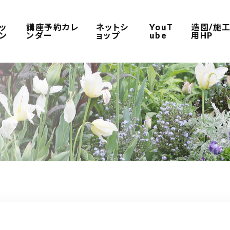
ッ
講座予約カレ
ネットシ
YouT
造園/施
ン
ンダー
ョップ
ube
用HP