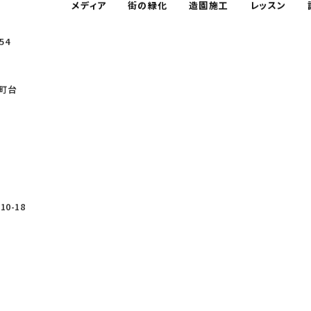
メディア
街の緑化
造園施工
レッスン
54
町台
0-18