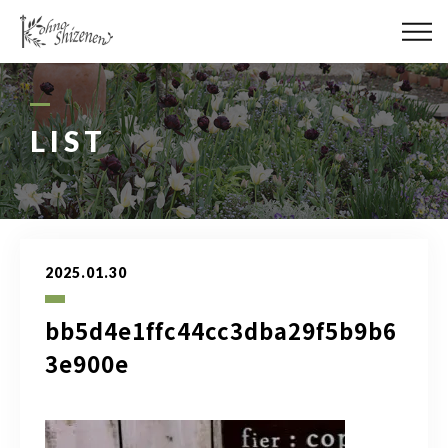
メディア
街の緑化
LIST
造園施工
レッスン
2025.01.30
講座予約カレンダー
bb5d4e1ffc44cc3dba29f5b9b6
ネットショップ
3e900e
YouTube