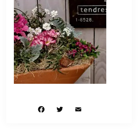
造園/施工専用HP
070-5587-2973
営業時間
10：00～16：00
お問い合わせはこちら
F
T
E
共
a
w
m
有
c
it
ai