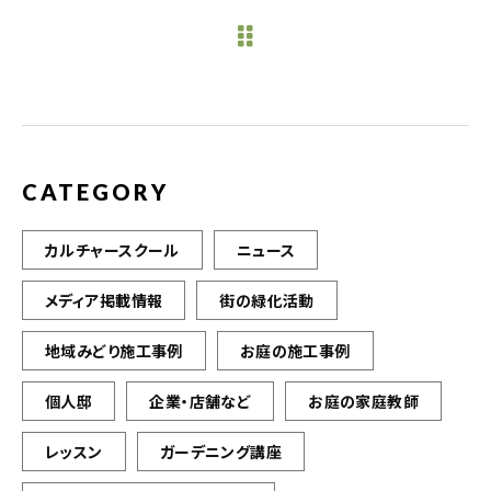
e
te
l
b
r
o
o
k
CATEGORY
カルチャースクール
ニュース
メディア掲載情報
街の緑化活動
地域みどり施工事例
お庭の施工事例
個人邸
企業・店舗など
お庭の家庭教師
レッスン
ガーデニング講座