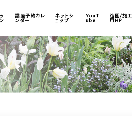
ッ
講座予約カレ
ネットシ
YouT
造園/施
ン
ンダー
ョップ
ube
用HP