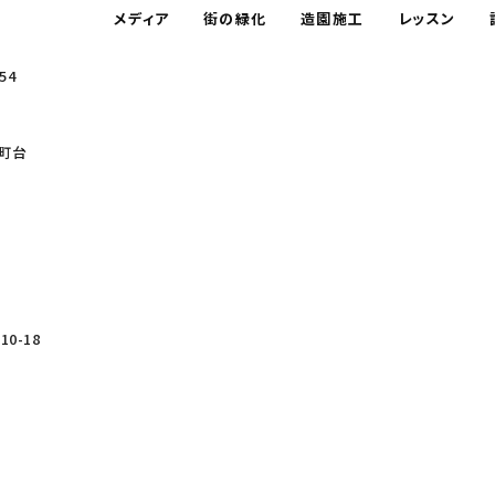
メディア
街の緑化
造園施工
レッスン
54
町台
0-18