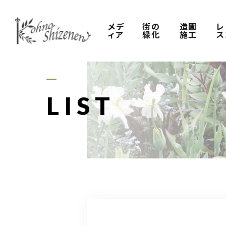
メデ
街の
造園
レ
ィア
緑化
施工
ス
LIST