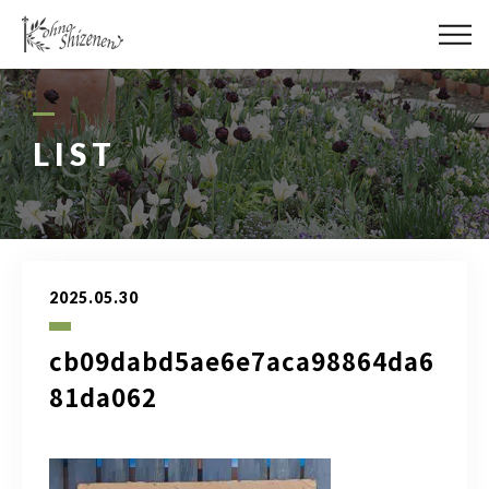
メディア
街の緑化
LIST
造園施工
レッスン
2025.05.30
講座予約カレンダー
cb09dabd5ae6e7aca98864da6
ネットショップ
81da062
YouTube