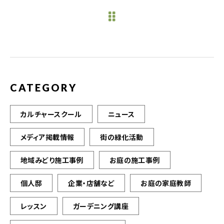
e
te
l
b
r
o
o
k
CATEGORY
カルチャースクール
ニュース
メディア掲載情報
街の緑化活動
地域みどり施工事例
お庭の施工事例
個人邸
企業・店舗など
お庭の家庭教師
レッスン
ガーデニング講座