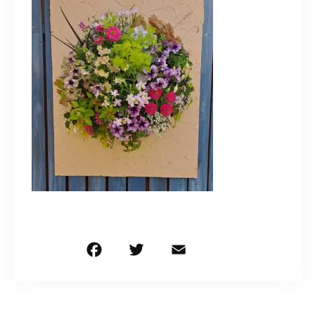
造園/施工専用HP
070-5587-2973
営業時間
10：00～16：00
お問い合わせはこちら
F
T
E
共
a
w
m
有
c
it
ai