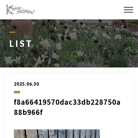
メディア
街の緑化
LIST
造園施工
レッスン
2025.06.30
講座予約カレンダー
f8a66419570dac33db228750a
ネットショップ
88b966f
YouTube