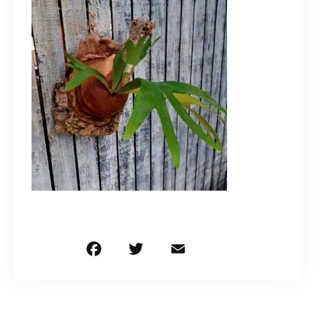
造園/施工専用HP
070-5587-2973
営業時間
10：00～16：00
お問い合わせはこちら
F
T
E
共
a
w
m
有
c
it
ai