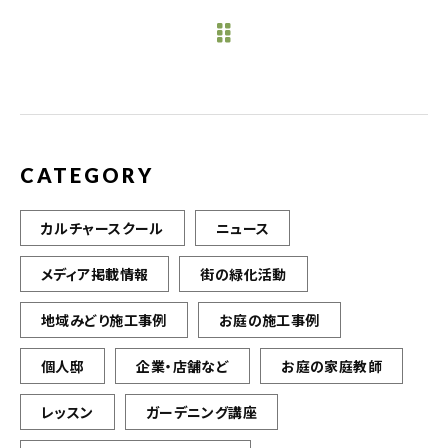
e
te
l
b
r
o
o
k
CATEGORY
カルチャースクール
ニュース
メディア掲載情報
街の緑化活動
地域みどり施工事例
お庭の施工事例
個人邸
企業・店舗など
お庭の家庭教師
レッスン
ガーデニング講座