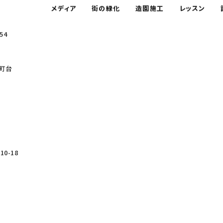
メディア
街の緑化
造園施工
レッスン
54
町台
0-18