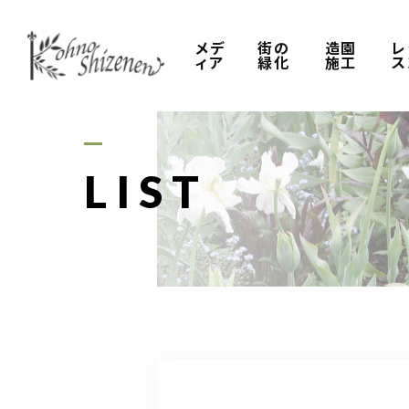
メデ
街の
造園
レ
ィア
緑化
施工
ス
LIST