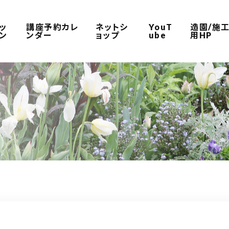
ッ
講座予約カレ
ネットシ
YouT
造園/施
ン
ンダー
ョップ
ube
用HP