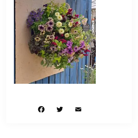
造園/施工専用HP
070-5587-2973
営業時間
10：00～16：00
お問い合わせはこちら
F
T
E
共
a
w
m
有
c
it
ai