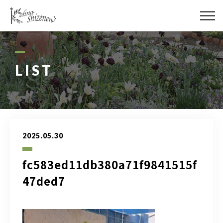
メディア
街の緑化
LIST
造園施工
レッスン
2025.05.30
講座予約カレンダー
fc583ed11db380a71f9841515f
ネットショップ
47ded7
YouTube