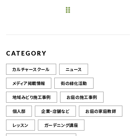
e
te
l
b
r
o
o
k
CATEGORY
カルチャースクール
ニュース
メディア掲載情報
街の緑化活動
地域みどり施工事例
お庭の施工事例
個人邸
企業・店舗など
お庭の家庭教師
レッスン
ガーデニング講座