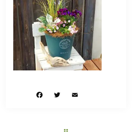
造園/施工専用HP
070-5587-2973
営業時間
10：00～16：00
お問い合わせはこちら
F
T
E
共
a
w
m
有
c
it
ai
e
te
l