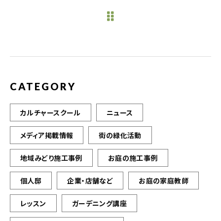
e
te
l
b
r
o
o
k
CATEGORY
カルチャースクール
ニュース
メディア掲載情報
街の緑化活動
地域みどり施工事例
お庭の施工事例
個人邸
企業・店舗など
お庭の家庭教師
レッスン
ガーデニング講座