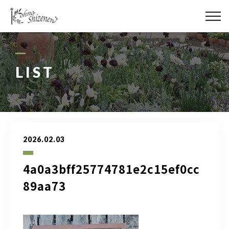
メディア
街の緑化
LIST
造園施工
レッスン
2026.02.03
講座予約カレンダー
4a0a3bff25774781e2c15ef0cc
ネットショップ
89aa73
YouTube