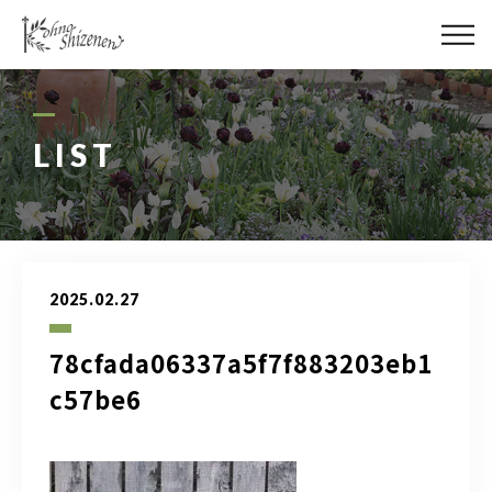
メディア
街の緑化
LIST
造園施工
レッスン
2025.02.27
講座予約カレンダー
78cfada06337a5f7f883203eb1
ネットショップ
c57be6
YouTube