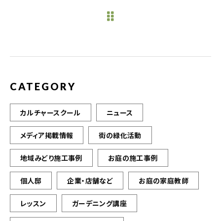
e
te
l
b
r
o
o
k
CATEGORY
カルチャースクール
ニュース
メディア掲載情報
街の緑化活動
地域みどり施工事例
お庭の施工事例
個人邸
企業・店舗など
お庭の家庭教師
レッスン
ガーデニング講座