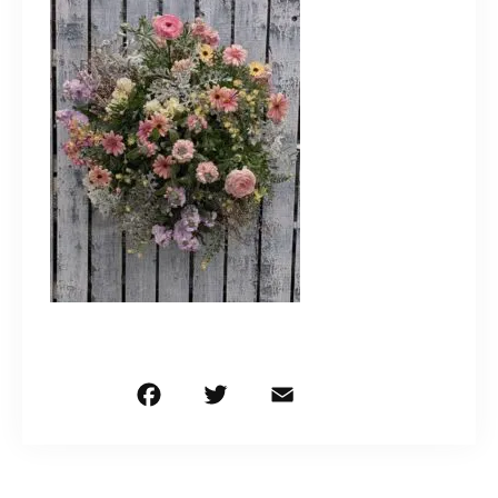
造園/施工専用HP
070-5587-2973
営業時間
10：00～16：00
お問い合わせはこちら
F
T
E
共
a
w
m
有
c
it
ai