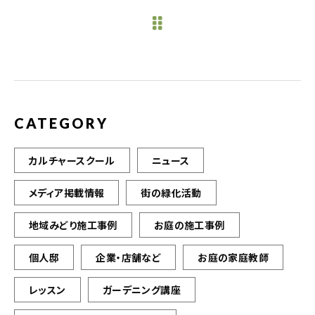
e
te
l
b
r
o
o
k
CATEGORY
カルチャースクール
ニュース
メディア掲載情報
街の緑化活動
地域みどり施工事例
お庭の施工事例
個人邸
企業・店舗など
お庭の家庭教師
レッスン
ガーデニング講座