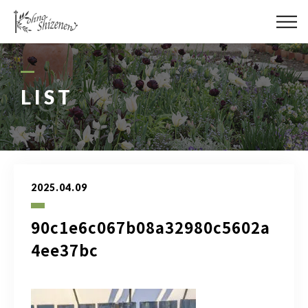
メディア
街の緑化
LIST
造園施工
レッスン
2025.04.09
講座予約カレンダー
90c1e6c067b08a32980c5602a
ネットショップ
4ee37bc
YouTube