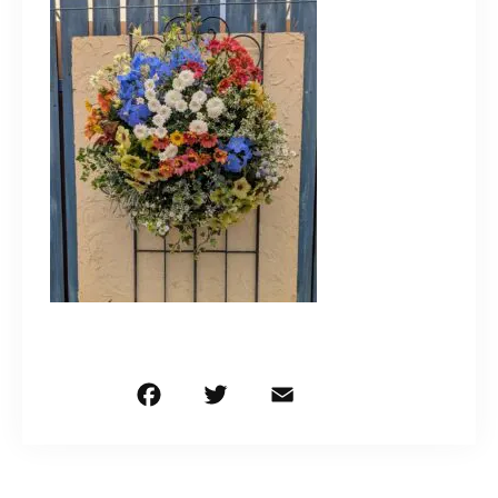
造園/施工専用HP
070-5587-2973
営業時間
10：00～16：00
お問い合わせはこちら
F
T
E
共
a
w
m
有
c
it
ai