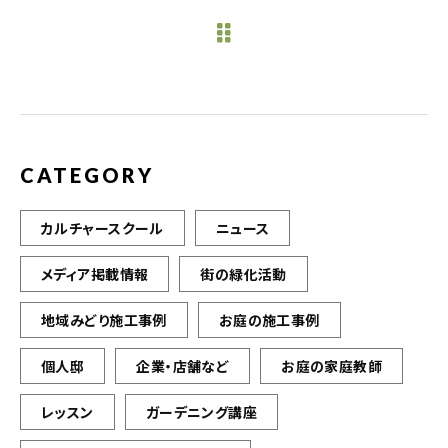
e
te
l
b
r
o
o
k
CATEGORY
カルチャースクール
ニュース
メディア掲載情報
街の緑化活動
地域みどり施工事例
お庭の施工事例
個人邸
企業・店舗など
お庭の家庭教師
レッスン
ガーデニング講座