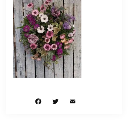
造園/施工専用HP
070-5587-2973
営業時間
10：00～16：00
お問い合わせはこちら
F
T
E
共
a
w
m
有
c
it
ai