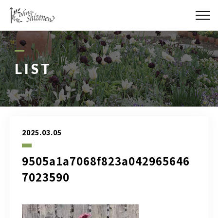
メディア
街の緑化
LIST
造園施工
レッスン
2025.03.05
講座予約カレンダー
9505a1a7068f823a042965646
ネットショップ
7023590
YouTube