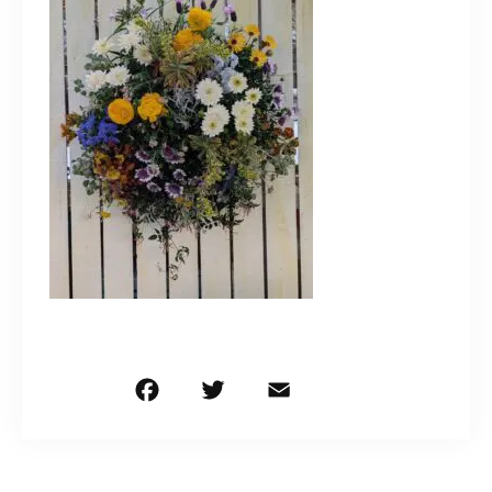
造園/施工専用HP
070-5587-2973
営業時間
10：00～16：00
お問い合わせはこちら
F
T
E
共
a
w
m
有
c
it
ai