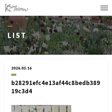
メディア
街の緑化
LIST
造園施工
レッスン
2026.03.16
講座予約カレンダー
b28291efc4e13af44c8bedb389
ネットショップ
19c3d4
YouTube