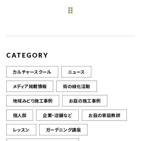
e
te
l
b
r
o
o
k
CATEGORY
カルチャースクール
ニュース
メディア掲載情報
街の緑化活動
地域みどり施工事例
お庭の施工事例
個人邸
企業・店舗など
お庭の家庭教師
レッスン
ガーデニング講座