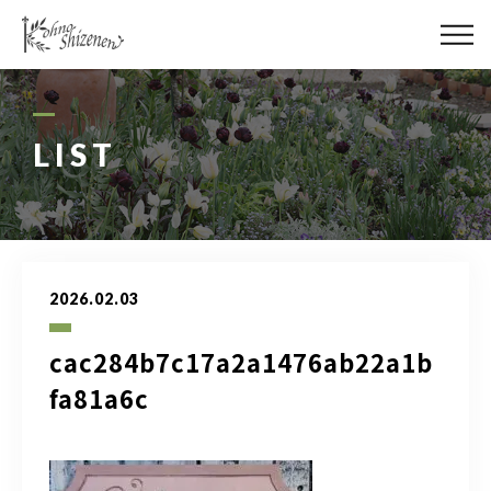
メディア
街の緑化
LIST
造園施工
レッスン
2026.02.03
講座予約カレンダー
cac284b7c17a2a1476ab22a1b
ネットショップ
fa81a6c
YouTube