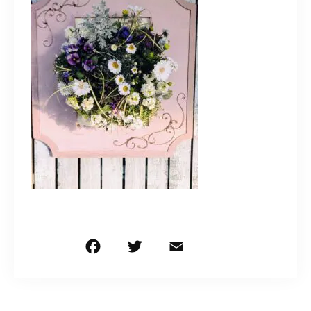
造園/施工専用HP
070-5587-2973
営業時間
10：00～16：00
お問い合わせはこちら
F
T
E
共
a
w
m
有
c
it
ai