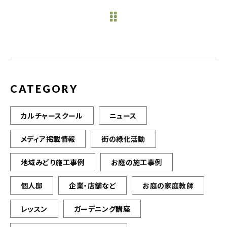
e
te
l
b
r
o
o
k
CATEGORY
カルチャースクール
ニュース
メディア掲載情報
街の緑化活動
地域みどり施工事例
お庭の施工事例
個人邸
企業・店舗など
お庭の家庭教師
レッスン
ガーデニング講座