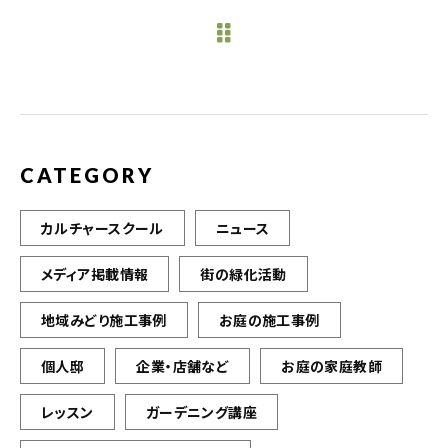
e
te
l
b
r
o
o
k
CATEGORY
カルチャースクール
ニュース
メディア掲載情報
街の緑化活動
地域みどり施工事例
お庭の施工事例
個人邸
企業・店舗など
お庭の家庭教師
レッスン
ガーデニング講座