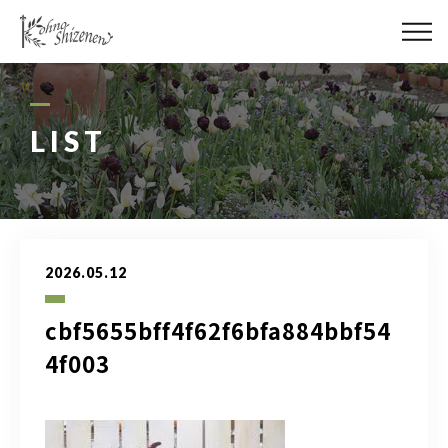
メディア
街の緑化
LIST
造園施工
レッスン
2026.05.12
講座予約カレンダー
cbf5655bff4f62f6bfa884bbf54
ネットショップ
4f003
YouTube