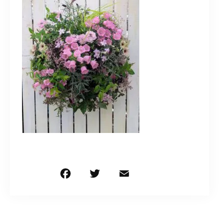
造園/施工専用HP
070-5587-2973
営業時間
10：00～16：00
お問い合わせはこちら
F
T
E
共
a
w
m
有
c
it
ai