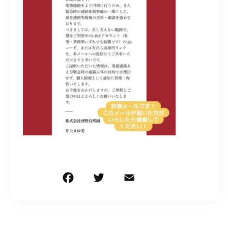
造園/施工専用HP
070-5587-2973
営業時間
10：00～16：00
お問い合わせはこちら
F
T
E
共
a
w
m
有
c
it
ai
e
te
l