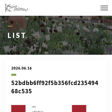
メディア
街の緑化
LIST
造園施工
レッスン
2026.06.16
講座予約カレンダー
52bdbb6ff92f5b356fcd235494
ネットショップ
68c535
YouTube