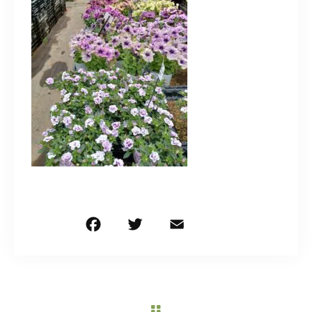
造園/施工専用HP
070-5587-2973
営業時間
10：00～16：00
お問い合わせはこちら
F
T
E
共
a
w
m
有
c
it
ai
e
te
l