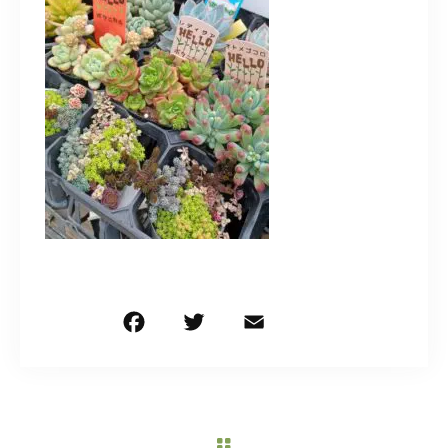
造園/施工専用HP
070-5587-2973
営業時間
10：00～16：00
お問い合わせはこちら
F
T
E
共
a
w
m
有
c
it
ai
e
te
l