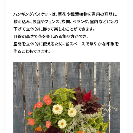
造園/施工専用HP
ハンギングバスケットは、草花や観葉植物を専用の容器に
植え込み、お庭やフェンス、玄関、ベランダ、室内などに吊り
070-5587-2973
下げて立体的に飾って楽しむことができます。
目線の高さで花を楽しめる飾り方ができ、
営業時間
10：00～16：00
空間を立体的に使えるため、省スペースで華やかな印象を
作ることもできます。
お問い合わせはこちら