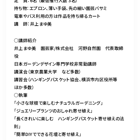
定 員：6名 （最低催行人数 3名）
持ち物：エプロン、薄い手袋、先の細い園芸バサミ
電車やバス利用の方は作品を持ち帰るカート
講 師：井上まゆ美
○講師紹介
井上まゆ美 園芸家/株式会社 河野自然園 代表取締
役
日本ガーデンデザイン専門学校非常勤講師
講演会（東京農業大学 など多数）
講習会（ハンギングバスケット協会、横浜市内区役所等
ほか多数）
○執筆
「小さな球根で楽しむナチュラルガーデニング」
「ジュエリープランツのおしゃれ寄せ植え」
「長くきれいに楽しむ ハンギングバスケット寄せ植えの法
則」
「簡単DIYでできる花壇と寄せ植え」