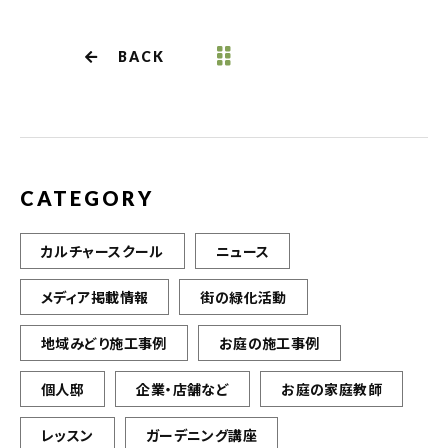
e
te
l
b
r
BACK
o
o
k
CATEGORY
カルチャースクール
ニュース
メディア掲載情報
街の緑化活動
地域みどり施工事例
お庭の施工事例
個人邸
企業・店舗など
お庭の家庭教師
レッスン
ガーデニング講座