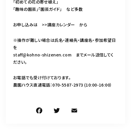
「初めての花の寄せ植え」
「趣味の園芸」「園芸ガイド」 など多数
お申し込みは
>>講座カレンダー
から
※操作が難しい場合は氏名・連絡先・講座名・参加希望日
を
staff@kohno-shizenen.com
までメール送信してく
ださい。
お電話でも受け付けております。
農園ハウス直通電話：070-5587-2973 (10:00-16:00）
F
T
E
共
a
w
m
有
c
it
ai