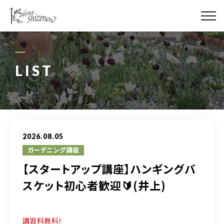
メディア
街の緑化
LIST
造園施工
レッスン
2026.08.05
講座予約カレンダー
ガーデニング講座
【スタートアップ講座】ハンギングバ
ネットショップ
スケット初心者歓迎🔰(井上)
YouTube
講習料無料！