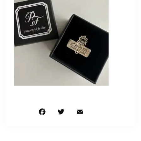
造園/施工専用HP
070-5587-2973
営業時間
10：00～16：00
お問い合わせはこちら
F
T
E
共
a
w
m
有
c
it
ai