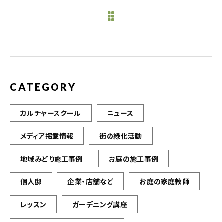
e
te
l
b
r
o
o
k
CATEGORY
カルチャースクール
ニュース
メディア掲載情報
街の緑化活動
地域みどり施工事例
お庭の施工事例
個人邸
企業・店舗など
お庭の家庭教師
レッスン
ガーデニング講座