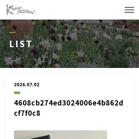
メディア
街の緑化
LIST
造園施工
レッスン
2026.07.02
講座予約カレンダー
4608cb274ed3024006e4b862d
ネットショップ
cf7f0c8
YouTube